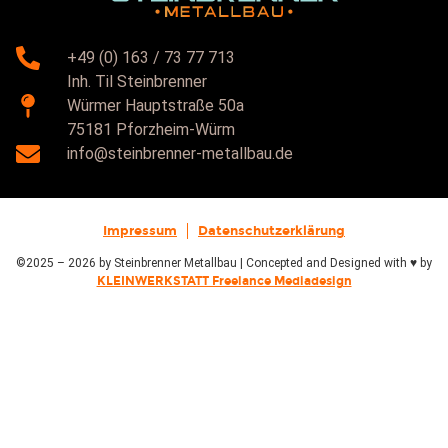
+49 (0) 163 / 73 77 713
Inh. Til Steinbrenner
Würmer Hauptstraße 50a
75181 Pforzheim-Würm
info@steinbrenner-metallbau.de
Impressum
Datenschutzerklärung
©2025 – 2026 by Steinbrenner Metallbau | Concepted and Designed with ♥ by
KLEINWERKSTATT Freelance Mediadesign